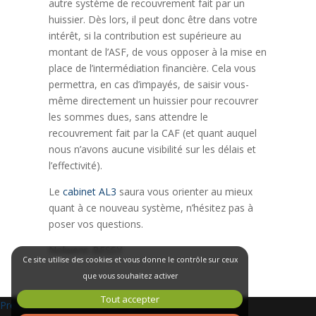
autre système de recouvrement fait par un
huissier. Dès lors, il peut donc être dans votre
intérêt, si la contribution est supérieure au
montant de l’ASF, de vous opposer à la mise en
place de l’intermédiation financière. Cela vous
permettra, en cas d’impayés, de saisir vous-
même directement un huissier pour recouvrer
les sommes dues, sans attendre le
recouvrement fait par la CAF (et quant auquel
nous n’avons aucune visibilité sur les délais et
l’effectivité).
Le
cabinet AL3
saura vous orienter au mieux
quant à ce nouveau système, n’hésitez pas à
poser vos questions.
Nolwenn BESSY
Ce site utilise des cookies et vous donne le contrôle sur ceux
que vous souhaitez activer
Navigation
Tout accepter
Précédent:
Accident de ski : quels sont mes droits ?