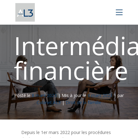
Panneau de gestion des cookies
Intermédia
financière
Posté le
8 mars 2023
|
Mis à jour le
8 mars 2023
|
par
Cabinet AL3
|
Droit de la famille
Depuis le 1er mars 2022 pour les procédures