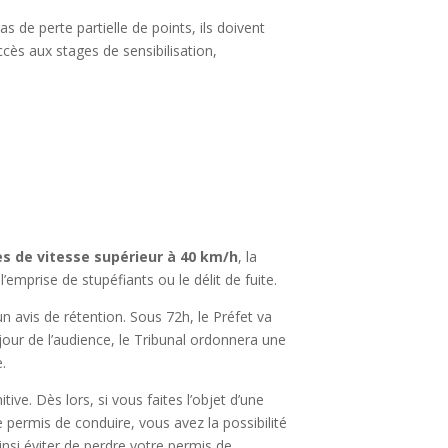
 de perte partielle de points, ils doivent
ccès aux stages de sensibilisation,
ès de vitesse supérieur à 40 km/h
, la
l’emprise de stupéfiants ou le délit de fuite.
un avis de rétention. Sous 72h, le Préfet va
e jour de l’audience, le Tribunal ordonnera une
e.
ve. Dès lors, si vous faites l’objet d’une
re permis de conduire, vous avez la possibilité
nsi éviter de perdre votre permis de