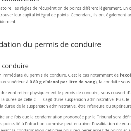
oire, les règles de récupération de points diffèrent légèrement. En cas
trouver leur capital intégral de points. Cependant, ils ont également a
pidement.
idation du permis de conduire
 conduire
ion immédiate du permis de conduire. C’est le cas notamment de
l’exc
taux supérieur à
0.80 g d’alcool par litre de sang
), la conduite sous 
’ordre vont retirer physiquement le permis de conduire, sous couvert d’
a durée de celle-ci : il s’agit d’une suspension administrative. Puis, l
 la durée de la suspension administrative, être inférieure ou supérieur
re une fois que la condamnation prononcée par le Tribunal sera définiti
s points lié à l’infraction commise peut entraîner l’invalidation de vot
 avant la condamnation définitive pour récupérer assez de points et ai