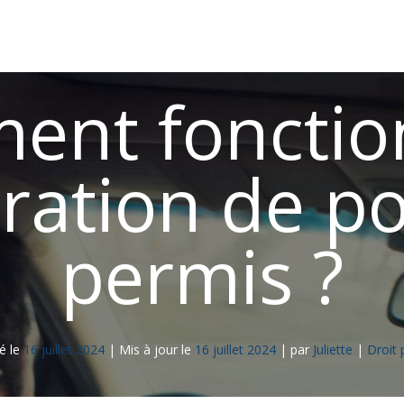
nt fonctio
ration de po
permis ?
é le
16 juillet 2024
|
Mis à jour le
16 juillet 2024
|
par
Juliette
|
Droit 