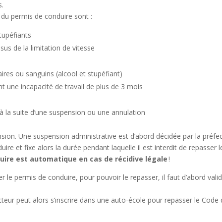
s.
n du permis de conduire sont :
tupéfiants
us de la limitation de vitesse
ires ou sanguins (alcool et stupéfiant)
t une incapacité de travail de plus de 3 mois
à la suite d’une suspension ou une annulation
on. Une suspension administrative est d’abord décidée par la préfectur
re et fixe alors la durée pendant laquelle il est interdit de repasser 
uire est automatique en cas de récidive légale
!
ser le permis de conduire, pour pouvoir le repasser, il faut d’abord val
teur peut alors s’inscrire dans une auto-école pour repasser le Code de