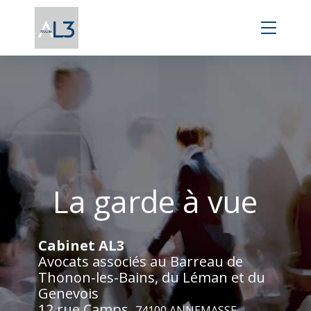
Panneau de gestion des cookies
La garde à vue
Cabinet AL3
Avocats associés au Barreau de
Thonon-les-Bains, du Léman et du
Genevois
12 rue Camps,
74100 ANNEMASSE